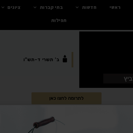
ראשי
חדשות
בתי קברות
ציונים
תפילות
ב'
תשרי
ד-תש"ו
ביץ
לתרומה לחצו כאן
"