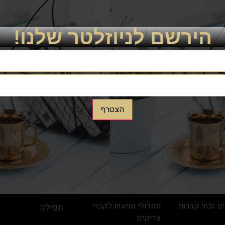
לתרומה לחצו כאן
הירשם לניוזלטר שלנו!
הצטרף
פעילות
קישורים
מאיר גבאי
ימי זיכרון ותולדות צדיקים
מוקד הישועות
ם – גדר אבות
מפעולות האגודה
הולינס
ם ובתי קברות
מסלולי נסיעות לקברי
תפילה
צדיקים