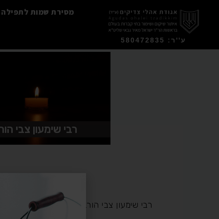
מסירת שמות לתפילה
ע''ר: 580472835
רבי שימעון צבי הור
רבי שימעון צבי הורביץ לידר ר"י "שעריי שמים