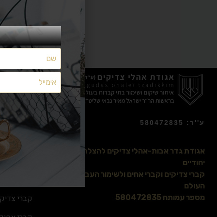
מצאתם משהו שלא מתפקד כמצופה? יש לכם הצעות ייעול?
משהו חסר לכם?
הפניות נקראות ומועברות לטיפול
אך ללא מענה אישי
ע''ר: 580472835
השאירו לנו הודעה
בטופס הבא:
אודותינו
אגודת גדר אבות-אהלי צדיקים להצלת בתי קברות
הרב ישראל 
יהודיים
קברי צדיקים וקברי אחים ולשימור העבר היהודי ברחבי
אהלי צדיקי
העולם
קברי צדיקי
מספר עמותה 580472835