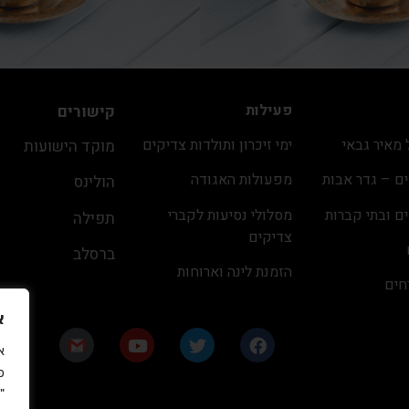
פעילות
קישורים
מאיר גבאי
ימי זיכרון ותולדות צדיקים
מוקד הישועות
ם – גדר אבות
מפעולות האגודה
הולינס
ם ובתי קברות
מסלולי נסיעות לקברי
תפילה
צדיקים
ברסלב
הזמנת לינה וארוחות
חים
כ״ה באב ה׳תשפ״ו
א
פ
"