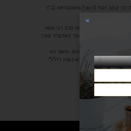
 רבי יעקב יוסף (השני) מאוסטראה (ב"ר
דמו"ר, אך מרוב ענוותנותו סרב רבי משה
צובאים על פתחו, ומאז הפך לאדמו"ר מוכר
בה, לבסוף נענה אחד מהם, והשני לא
כן השני שלא ענה אמן לא נענה רח"ל".