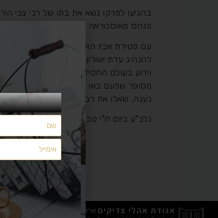
בהגיעו לפרקו נשא את בתו של רבי צבי הירש
פנחס מאוסטראה ב"ר ייב"י מאוסטראה זי"ע)
עם פטירת אביו האדמו"ר רבי מרדכי המגיד מ
להנהיג עדת ישורון ולשמש באדמורו"ת. אמנ
וידוע בעולם החסידות.
מסופר שפעם באו שני חסידים והזכירו לפנ
נענה, שאלו את רבנו לפשר הדבר נענה רבנו
נלב"ע ביום ח"י טבת תרכ"ו
מצאתם משהו שלא מתפקד כמצופה? יש לכם הצעות ייעול?
משהו חסר לכם?
הפניות נקראות ומועברות לטיפול
אך ללא מענה אישי
השאירו לנו הודעה
בטופס הבא: