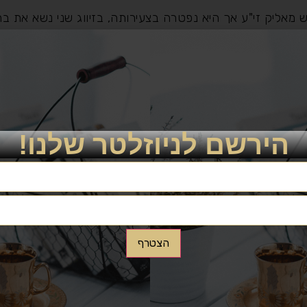
 מאליק זי"ע אך היא נפטרה בצעירותה, בזיווג שני נשא את בת
.
טשערנאביל, ביקשו החסידים להושיבו על כס אביו ולמנותו לא
ם כעבור איזה שנים עת עבר לעיר קרסטישוב החלו המון העם 
יו את בקשותיהם, רבנו ברך את שניהם שיתמלאו בקשותיהם לטו
הירשם לניוזלטר שלנו!
 והסביר: "זה הראשון ענה אמן אחר ברכתי לכן הוא נענה, לא 
לתרומה לחצו כאן
הצטרף