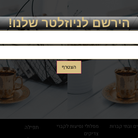
לתרומה לחצו כאן
הירשם לניוזלטר שלנו!
הצטרף
פעילות
קישורים
מאיר גבאי
ימי זיכרון ותולדות צדיקים
מוקד הישועות
ם – גדר אבות
מפעולות האגודה
הולינס
ם ובתי קברות
מסלולי נסיעות לקברי
תפילה
צדיקים