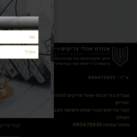
מצאתם משהו שלא מתפקד כמצופה? יש לכם הצעות ייעול?
משהו חסר לכם?
הפניות נקראות ומועברות לטיפול
אך ללא מענה אישי
ע''ר: 580472835
השאירו לנו הודעה
בטופס הבא:
אודותינו
אגודת גדר אבות-אהלי צדיקים להצלת בתי קברות
הרב ישראל 
יהודיים
קברי צדיקים וקברי אחים ולשימור העבר היהודי ברחבי
אהלי צדיקי
העולם
קברי צדיקי
מספר עמותה 580472835