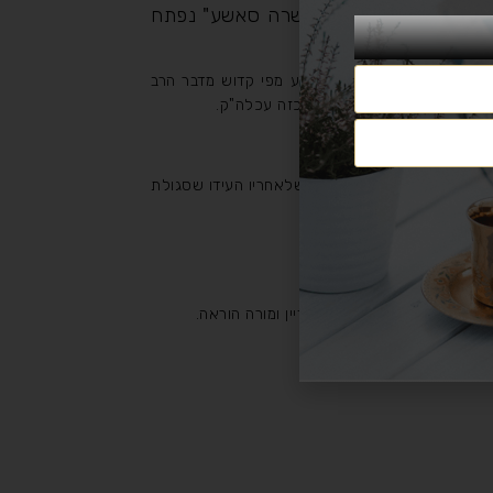
ה' בזכות "לוי יצחק בן שרה סאשע" נפתח
אברהם וכו' וכיוצא בזה נשמע מפי קדוש מדבר הרב
השי"ת אשר ברא בריה נפלאה כזה עכלה"ק.
 חכמי וצדיקי דורו ובדורות שלאחריו העידו שסגולת
ה שבאו אחריו כונו בתואר דיין ומורה הוראה.