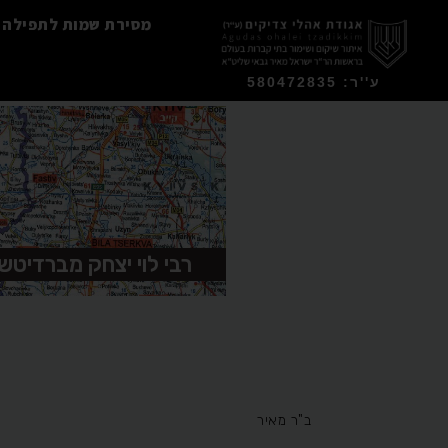
מסירת שמות לתפילה
ע''ר: 580472835
רבי לוי יצחק מברדיטשו
ב"ר מאיר