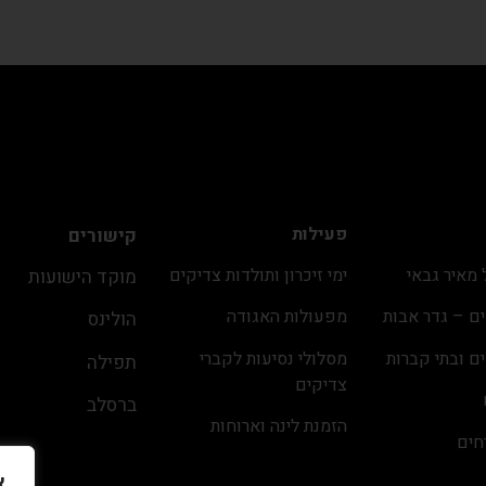
פעילות
קישורים
מאיר גבאי
ימי זיכרון ותולדות צדיקים
מוקד הישועות
ם – גדר אבות
מפעולות האגודה
הולינס
ם ובתי קברות
מסלולי נסיעות לקברי
תפילה
צדיקים
ברסלב
הזמנת לינה וארוחות
חים
כ״ה באב ה׳תשפ״ו
א