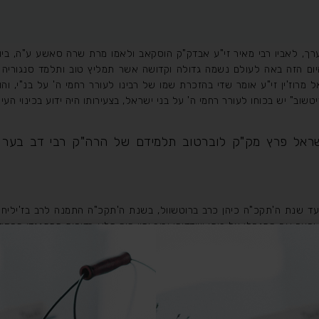
ך, לאביו רבי מאיר זי"ע אבדק"ק הוסקאב ולאמו מרת שרה סאשע ע"ה, ביו
ום הזה באה לעולם נשמה גדולה וקדושה אשר תמליץ טוב ותלמד סנגוריה 
רוז'ין זי"ע אומר שדי בהזכרת שמו של רבינו לעורר רחמי ה' על בנ"י, והו
ב" יש בכוחו לעורר רחמי ה' על בני ישראל, בצעירותו היה ידוע בכינוי העילו
ראל פרץ מק"ק לוברטוב תלמידם של הרה"ק רבי דב בער ה
ד שנת ה'תקכ"ה כיהן כרב ברוטשוול, בשנת ה'תקכ"ה התמנה לרב בז'יליחוב
, ופעם אף התנפלו על ביתו ושדדוהו ורוב ימיו היה מלא רדיפות ממתנגדי החס
לא זז מדרכו הקדושה, ואדרבא הוסיף אומץ לנסוע לרבו הגדול הרה"ק ר
שי קהלתו שהיו מתנגדים גדולים.
ו כבן מ"ה שנים, זרחה עליו שמש ההצלחה כי אנשי ק"ק ברדיטשוב קבלו אותו
ה לספירת העומר ונחנו מ"ה, ובק"ק ברדיטשוב היתה יד החסידים על העליונה ו
אוויטש העיד עליו כי מרוב המלצת הטוב של הרה"ק מברדיט