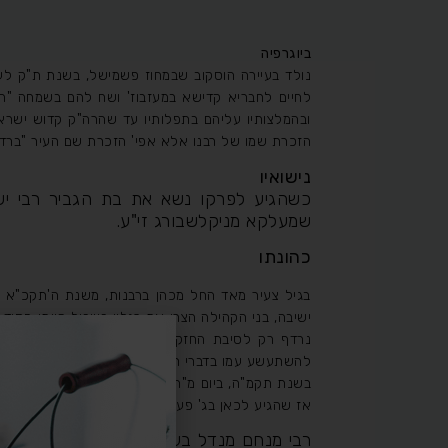
ביוגרפיה
נולד בעיירה הוסקוב שבמחוז פשמישל, בשנת ת"ק לער
לחיים לחבריא קדישא במעזבוז' ושח להם בשמחה "הי
ובהמלצותיו עליהם בתפלותיו עד שהרה"ק קדוש ישראל מ
הזכרת שמו של רבנו אלא אפי' הזכרת שם העיר "ברדיטשו
נישואיו
כשהגיע לפרקו נשא את בת הגביר רבי יש
שמעלקא מניקלשבורג זי"ע.
כהונתו
בגיל צעיר מאד החל מכהן ברבנות, משנת ה'תקכ"א ע
ישיבה, בני הקהילה הצרו את רגליו בשביל היותו חסיד
נרדף רק לסיבת החזקתו בשיטת החסידות סבל הכל ו
להשתעשע עמו בדברי תורה, וכ"ז הוסיף אף וחימה באנ
בשנת תקמ"ה, ביום מ"ה לספירה (ספירת העומר) בהיות
אז שהגיע לכאן בג' פעמים מ"ה, בן מ"ה שנים, ביום מ"
רבי מנחם מנדל בעל הצמח צדק זי"ע מלויב