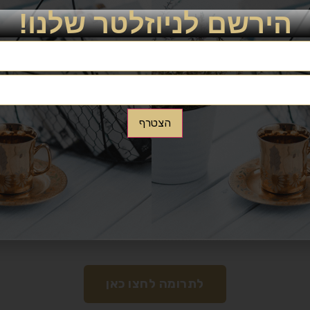
רה סאשע" וכאשר יהודי מתפלל ואומר תהלים ומבקש רחמים מ
הירשם לניוזלטר שלנו!
לכן אנו משבחים ומפארים תמיד אשר ברא ה' הצדיקים הללו וז"ש. אלוקי 
שוב אמר שלקח לו פנאי זה ט"ז שנים שעה אחת בכל יום לתת שבח והודיה ל
 חיבורים בקודש, הספה"ק נתקבל בכל תפוצות ישראלל ספר סגולי קדוש וטהור,
הצטרף
ן בו התלהבות ודבקות יראת ה' ואהבתו.
, מרוב הערצה לרבם לא קיבלו עוד בני ברדיטשוב רב לקהילתם וכל גדולי התור
עולם"
לתרומה לחצו כאן