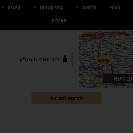
ראשי
חדשות
בתי קברות
ציונים
תפילות
כ"ה
תשרי
ה'תק"ע
ב זיעא
לתרומה לחצו כאן