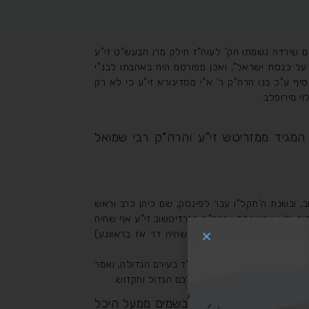
ם שירדה נשמתו הק' לעוה"ז חילק מרן הבעש"ט זי"ע
על כנסת ישראל", ואכן מפורסם היה באהבתו לבנ"י
סיף ע"כ בנו הרה"ק ר' א"י מסדיגורא זי"ע כי לא רק
י מירופלב.
מגיד ממזריטש זי"ע והרה"ק רבי שמואל
, ובשנת ה'תקל"ו עבר לפינסק, שם כיהן כרב וראש
ידות ולא שבע נחת, והרה"ק מברדיטשוב זי"ע אף שהיה
בי דב בער ממזריטש זי"ע (שהיה דר אז בראוונע)
 בכבוד ובפאר גדול לרב ואב"ד בעירם הגדולה, ואמר
הם ידעו להוקיר ולהעריך את רבם הגדול והקדוש.
שוב על עם ישראל נברא בשמים ממעל היכל