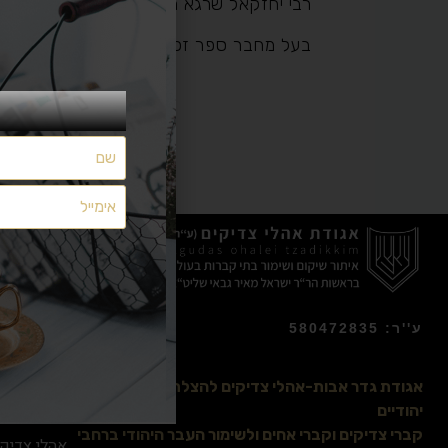
רבי יחזקאל שרגא מייזליש, נולד לאביו רבי ד
בעל מחבר ספר זכרון יחזקאל, נכד לרבנים 
מצאתם משהו שלא מתפקד כמצופה? יש לכם הצעות ייעול?
משהו חסר לכם?
הפניות נקראות ומועברות לטיפול
אך ללא מענה אישי
השאירו לנו הודעה
בטופס הבא:
ע''ר: 580472835
אודותינו
אגודת גדר אבות-אהלי צדיקים להצלת בתי קברות
הרב ישראל 
יהודיים
קברי צדיקים וקברי אחים ולשימור העבר היהודי ברחבי
אהלי צדיקי