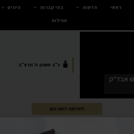
ראשי
חדשות
בתי קברות
ציונים
תפילות
כ"ג
חשוון
ה'תרצ"ב
יש אבד"ק
לתרומה לחצו כאן