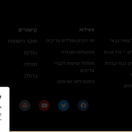
פעילות
קישורים
מאיר גבאי
ימי זיכרון ותולדות צדיקים
מוקד הישועות
ם – גדר אבות
מפעולות האגודה
הולינס
ם ובתי קברות
מסלולי נסיעות לקברי
תפילה
צדיקים
ברסלב
הזמנת לינה וארוחות
חים
כ״ו באב ה׳תשפ״ו
א
פ
"