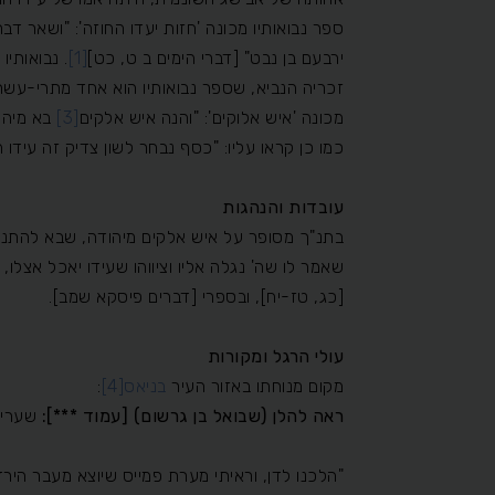
ספר נבואותיו מכונה 'חזות יעדו החוזה': "ושאר דב
ירבעם בן נבט" [דברי הימים ב ט, כט]
[1]
. נבואותיו
זכריה הנביא, שספר נבואותיו הוא אחד מתרי-עשר, 
מכונה 'איש אלוקים': "והנה איש אלקים
[3]
בא מיהוד
כמו כן קראו עליו: "כסף נבחר לשון צדיק זה עידו 
עובדות והנהגות
בתנ"ך מסופר על איש אלקים מיהודה, שבא להתנבא
שאמר לו שה' נגלה אליו וציווהו שעידו יאכל אצלו,
[כג, טז-יח], ובספרי [דברים פיסקא שמב].
עולי הרגל ומקורות
מקום מנוחתו באזור העיר
בניאס
[4]
:
ראה להלן (שבואל בן גרשום) [עמוד ***]:
שערי י
"הלכנו לדן, וראיתי מערת פמייס שיוצא מעבר הירדן