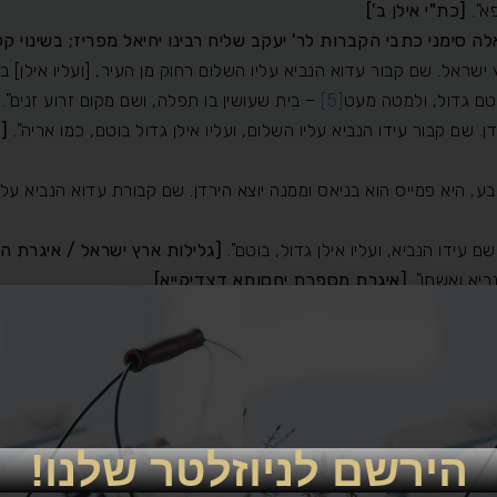
פא".
[
כת"י אילן ב']
לה סימני כתבי הקברות לר' יעקב שליח רבינו יחיאל מפריז; בשינוי קל
שראל. שם קבור עדוא הנביא עליו השלום רחוק מן העיר, [ועליו אילן] ב
בוטם גדול, ולמטה מעט
[5]
– בית שעושין בו תפלה, ושם מקום זרוע זנים".
ן. שם קבור עידו הנביא עליו השלום, ועליו אילן גדול בוטם, כמו אריה".
[
, היא פמייס הוא בניאס וממנה יוצא הירדן. שם קבורת עדוא הנביא עלי
ם עידו הנביא, ועליו אילן גדול, בוטם".
[גלילות ארץ ישראל / איגרת הק
ביא ואשתו".
[איגרת מספרת יחסותא דצדיקייא]
ר עידו הנביא ועליו בנוי ציון, ולידו עץ גדול הקרוי בוטם".
[ידי משה]
בצומת הכבישים 90 עם 99 פונים ימינה 
הירשם לניוזלטר שלנו!