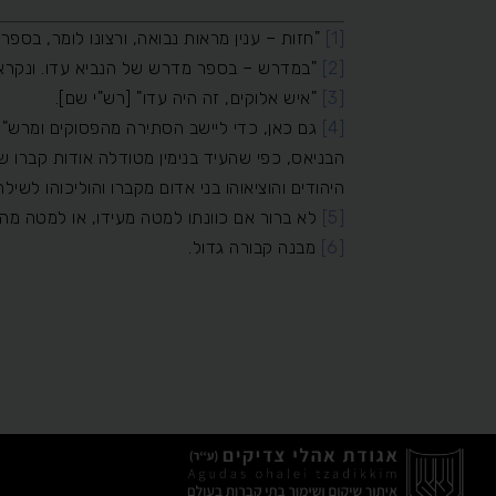
[1]
"חזות – ענין מראות נבואה, ורצונו לומר, בספר 
[2]
"במדרש – בספר מדרש של הנביא עדו. ונקראה 
[3]
"איש אלוקים, זה היה עדו" [רש"י שם].
[4]
גם כאן, כדי ליישב הסתירה מהפסוקים ומרש"י 
הבניאס, כפי שהעיד בנימין מטודלה אודות קברו 
היהודים והוציאוהו בני אדום מקברו והוליכוהו לשי
[5]
לא ברור אם כוונתו למטה מעידו, או למטה מה
[6]
מבנה קבורה גדול.