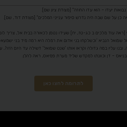
נבואות יעדו – הוא עדו החוזה" [מצודת ציון שם].
כן על שם שבה היה נדרש סיפור ענייני המלכים" [מצודת דוד, שם].
[ראה עוד מלכים ב כג-טז, יח] שעידו נטמן לכאורה בבית אל, צריך לומ
של שמואל הנביא 'וכשלקחו בני אדום את רמלה היא רמה מיד בני ישמע
לה, ובנו עליו במה גדולה וקראו אותו 'שנט שמואל' דשילה עד היום הזה', 
בניאס – דן וכוונתו למקדש שליד מערת פמיאס, ראה להלן.
לתרומה לחצו כאן