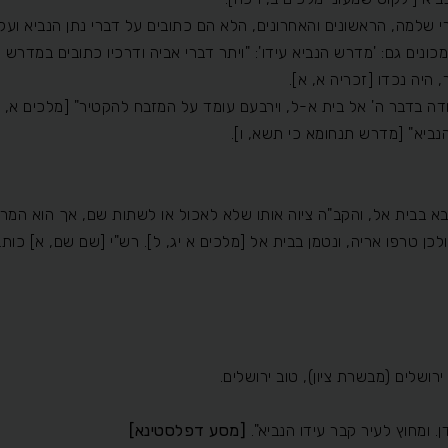
רי שלמה, הראשונים והאחרונים, הלא הם כתובים על דברי נתן הנביא ועל 
 מכונים גם: 'מדרש הנביא עידו': "ויתר דברי אביה ודרכיו כתובים במדרש ה
היה נכדו [זכריה א, א].
ה בדבר ה' אל בית א-ל, וירבעם עומד על המזבח להקטיר" [מלכים א, יג
הנביא" [מדרש תנחומא כי תשא, ו].
 בבית אל, והקב"ה ציוה אותו שלא לאכול או לשתות שם, אך הוא המרה
 ולכן טרפו אריה, ונטמן בבית אל [מלכים א יג, ל]. רש"י [שם שם, א] כו
רושלים (מבשרת ציון), טוב ירושלים.
. ומחוץ לעיר קבר עידו הנביא".
[מסע דפלסטינא]