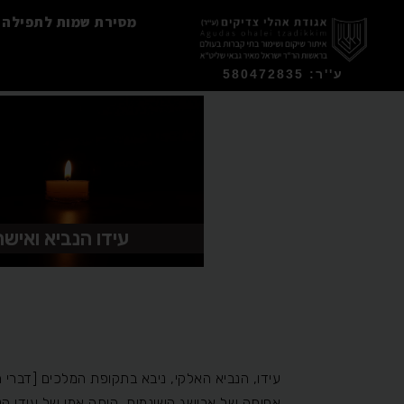
מסירת שמות לתפילה
ע''ר: 580472835
עידו הנביא ואישת
עידו, הנביא האלקי, ניבא בתקופת המלכים [דברי הימ
אחותה של אבישג השונמית, היתה אמו של עידו הנב