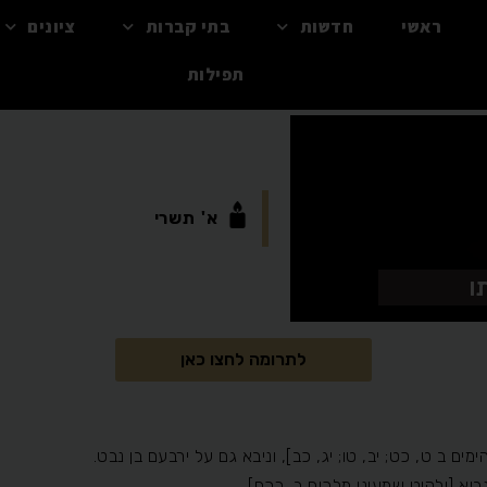
ראשי
חדשות
בתי קברות
ציונים
תפילות
א'
תשרי
ו
לתרומה לחצו כאן
ים ב ט, כט; יב, טו; יג, כב], וניבא גם על ירבעם בן נבט.
יא [ילקוט שמעוני מלכים ב, רכח].