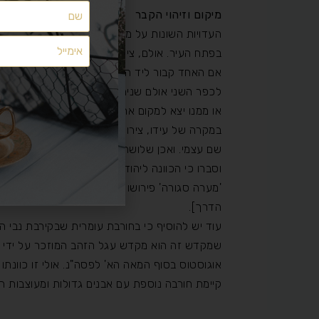
מיקום וזיהוי הקבר
מצאתם משהו שלא מתפקד כמצופה? יש לכם הצעות ייעול?
העדויות השונות על מקום קבורת עידו, לכאורה נר
משהו חסר לכם?
בפתח העיר. אולם, ציונם של עולי הרגל 'שם' לא ת
אם האחד קבור ליד העיר, מקום שאי אפשר לציין הא
הפניות נקראות ומועברות לטיפול
לכפר השני אולם שניהם לדבר אחד התכוונו. עלינו ל
אך ללא מענה אישי
או ממנו יצא למקום אחר.
השאירו לנו הודעה
במקרה של עידו, צירוף של כל העדויות מורה כי לא
בטופס הבא:
וסברו כי הכוונה ליהודה בן יעקב [אחד מהשבטים],
'מערה סגורה' פירושו בנין בנוי על הקבר, כך שא
הדרך].
עוד יש להוסיף כי בחורבת עומרית שבקירבת נבי 
שמקדש זה הוא מקדש עגל הזהב המוזכר על ידי יו
אוגוסטוס בסוף המאה הא' לפסה"נ. אולי זו כוונתו
קיימת חורבה נוספת עם אבנים גדולות ומעוצבות ה