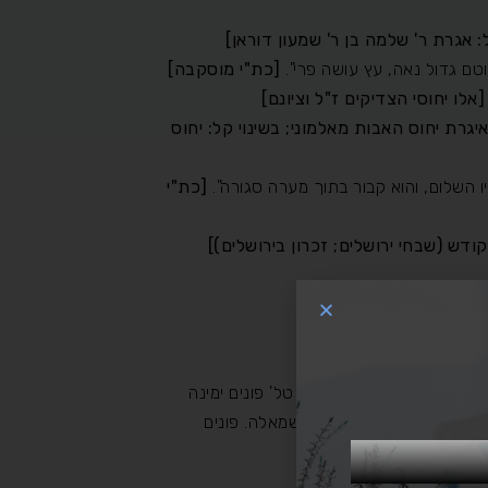
: אגרת ר' שלמה בן ר' שמעון דוראן]
וטם גדול נאה, עץ עושה פרי".
[כת"י מוסקבה]
[אלו יחוסי הצדיקים ז"ל וציונם]
איגרת יחוס האבות מאלמוני; בשינוי קל: יחוס
ו השלום, והוא קבור בתוך מערה סגורה".
[כת"י
ודש (שבחי ירושלים; זכרון בירושלים)]
[מזרחה] לכיוון מעין ברוך/שניר. נוסעים כ-5.6 ק"מ עד לכביש 918. ליד השלט 'אסון המסוקים/גדות/חורשת טל' פונים ימינה
[דרומה] וממשיכים עוד כ-1.4 ק"מ. לאחר מכן יש משמאל לכביש דרך אספלט [ליד שתי אנטנות גבוהות], נוסעים בו כ-1.7 ק"מ עד להצטלבות ימינה ושמאלה. פונים