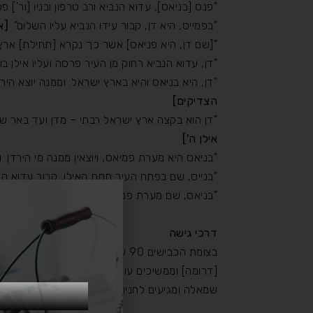
"פנס [בניאס], עדוא הנביא ורב טרפון ובניו [ור'] פ
"בפמייס, היא דן, קבור עידו הנביא עליו השלום".
[א
"[שם דן, היא פניאס] אשר כך נקרא [תחילת] ארץ י
"דן, עדוא הנביא רחוק מן העיר פרסה ועליו אילן 
"דן, היא בניאס והיא בארץ ישראל. וממנה יוצא הירד
הצדיקים]
"דן הוא בקצה ארץ ישראל רבתי – מדן ועד באר שבע
אילן ה']
"בניאס היא מערת פמיאס, ויוצאין ממנה מי הירדן. וש
"בנייס, שם בפתח העיר תחת האילן, קבור עדוא הנ
"בניאס, שם מערת פמיאס וממנה יוצא הירדן, ושם נקב
דרכי גישה
שמאלה ומגיעים לחניון של הציון.