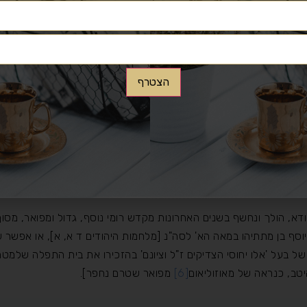
אות סותרות. לפי חלקן נראה כי נטמן מחוץ לעיר בניאס, ורחוק ממנה פר
מיד פירושו באותו מקום במדוייק אף שמונים מספר שמות הקבורים שם, וכ
זור שלו או שמו, אלא ע"י ציון העיר עצמה. כן הדבר בכל הציונים הנמצא
הצטרף
דעת ולהבין דרכו של כל עולה רגל בתאורו ובציונו כדי להבין אם התכוין
 נקבר בתוך העיר עצמה, שם נקברו שבואל, רב אשי, בני אביי, רב פפא 
שם עצמי. ואכן שלושה ק"מ מדרום-מערב לבניאס [בהליכה רגלית כ-4 שהם פרסה כנ"ל], 
 אולם אינו אלא עידו – שם הדומה להודה. ואכן ליד קבר עתיק זה, נמצא
י אפשר להכנס למערה שמתחת לציון. [האיזכור פתח העיר אצל 'איגרת מס
הודא, הולך ונחשף בשנים האחרונות מקדש רומי נוסף, גדול ומפואר, מ
סף בן מתתיהו במאה הא' לסה"נ [מלחמות היהודים ד א, א], או אפשר
 של בעל 'אלו יחוסי הצדיקים ז"ל וציונם' בהזכירו את בית התפלה שלמט
יטב, כנראה של מאוזוליאום
[6]
מפואר שטרם נחפר].