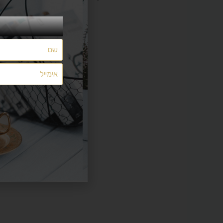
מצאתם משהו שלא מתפקד כמצופה? יש לכם הצעות ייעול?
משהו חסר לכם?
הפניות נקראות ומועברות לטיפול
אך ללא מענה אישי
השאירו לנו הודעה
בטופס הבא: