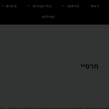
ראשי
חדשות
בתי קברות
ציונים
תפילות
מרסיי
80 יהודים. נאמד כי הקהילה היהודית בעיר היא השנייה בגודלה בצרפת, א