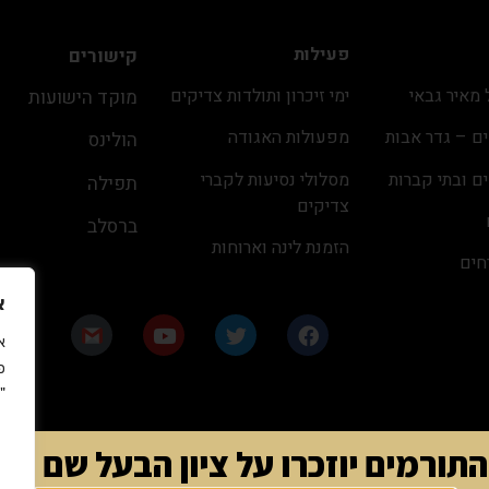
פעילות
קישורים
מאיר גבאי
ימי זיכרון ותולדות צדיקים
מוקד הישועות
ם – גדר אבות
מפעולות האגודה
הולינס
ם ובתי קברות
מסלולי נסיעות לקברי
תפילה
צדיקים
ברסלב
הזמנת לינה וארוחות
חים
כ״ג באב ה׳תשפ״ו
א
פ
"
תורמים יוזכרו על ציון הבעל שם טוב