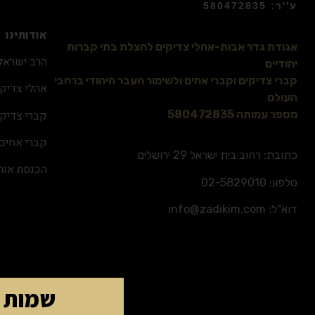
ע''ר: 580472835
אודותינו
אגודת גדר אבות-אהלי צדיקים להצלת בתי קברות
הרב ישראל 
יהודיים
קברי צדיקים וקברי אחים ולשימור העבר היהודי ברחבי
אהלי צדיקי
העולם
קברי צדיקי
מספר עמותה 580472835
קברי אחים
כתובת: רחוב בית ישראל 29 ירושלים
הכנסת אור
טלפון:
02-5829010
דוא"ל:
info@zadikim.com
שמות ה