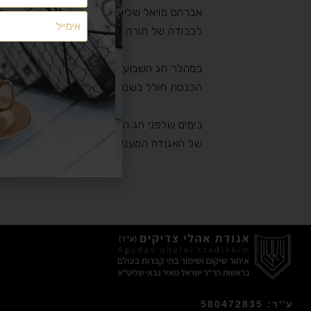
מצאתם משהו שלא מתפקד כמצופה? יש לכם הצעות ייעול?
אברהם מויאל שליט"א, ולאחר מכן תצא בקול 
משהו חסר לכם?
לכבודה של תורה.
הפניות נקראות ומועברות לטיפול
אך ללא מענה אישי
במהלך חג השבועות יתפללו ההמונים בבית מדר
הכנסת חולל בשנות הזעם על ידי הנאצים ימ"ש 
השאירו לנו הודעה
בטופס הבא:
בימים שלפני חג השבועות יעלו רבים מכל רחבי
של האגודה המעניקה חינם את סעודות החג ו
ע''ר: 580472835