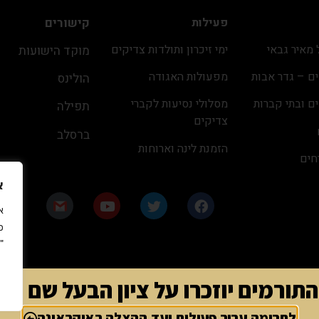
פעילות
קישורים
מאיר גבאי
ימי זיכרון ותולדות צדיקים
מוקד הישועות
ם – גדר אבות
מפעולות האגודה
הולינס
ם ובתי קברות
מסלולי נסיעות לקברי
תפילה
צדיקים
ברסלב
הזמנת לינה וארוחות
חים
כ״ה באב ה׳תשפ״ו
א
פ
"
תורמים יוזכרו על ציון הבעל שם טוב
לתרומה עבור פעילות ועד ההצלה באוקראינה