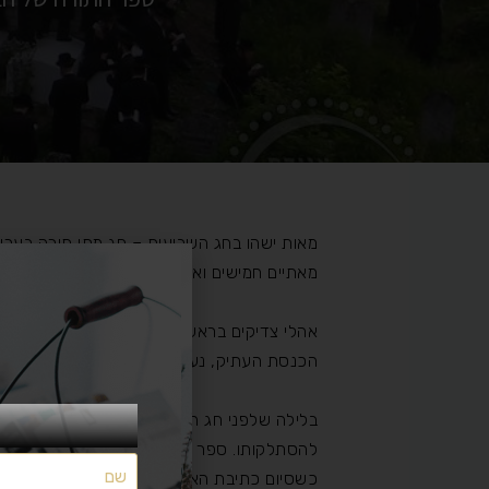
מאות ישהו בחג השבועות – חג מתן תורה בערש ה
מאתיים חמישים ואחת שנים להסתלקותו.
אהלי צדיקים בראשות הרב ישראל מאיר גבאי הי
הכנסת העתיק, נערכים לקליטת ההמונים, חלק 
בלילה שלפני חג השבועות תיערך במקום הכנס
להסתלקותו. ספר התורה שנכתב על ידי כלל י
כשסיום כתיבת האותיות תתקיים בהיכל הבעל ש