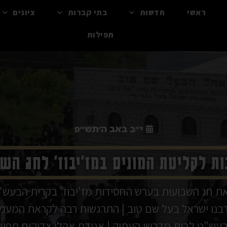
ראשי
חדשות
בתי קברות
ציונים
תפילות
י״ב באב ה׳תש״פ
ת לקליטת המונים במז'יבוז' לחג הש
את חג השבועות בערש החסידות מז'יבוז' בקרית הבעש"ט
רבנו ישראל בעל שם טוב | התרגשות רבה לקראת המעמ
עש"ט לבית מדרשו העתיק | אגודת אהלי צדיקים תפע