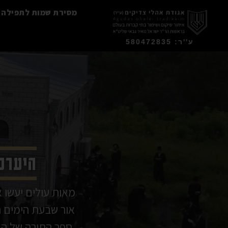
מסירת שמות לתפילה
ע''ר: 580472835
היערכו
מאות עולים יעשו 
אור שבעת הימים 
ספר התורה של הב