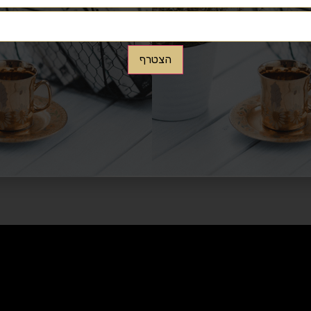
רינה והמון חוגג לעבר בית המדרש העתיק. לאחר המעמד תיערך בחדר
הצטרף
שו העתיק של הבעל שם טוב שעליו אמר שהוא מכוון כנגד בית "מקדש 
ושוחזר במדויק בשנים האחרונות על ידי האגודה והעומד בראשה הרב ישר
 מזרח אירופה לציון הבעל שם טוב הקדוש, העולים לציון יכובדו באכילה
השבת, מטבחי האגודה עומדים כל השנה תחת ההשגחה הקפדנית של ווע