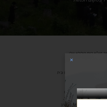
 זיע"א ביום הילולא שלו,
יון, מתחם ההכנסת אורחים ובית
גרת שנת המאתיים וחמישים
על שם טוב ברוב פאר והדר,
 גרוסמן שליט"א, והרה"צ הרב