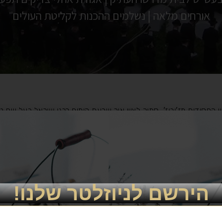
אורחים מלאה | נשלמים ההכנות לקליטת העולים
חסידות מז′יבוז′, סמוך לציון אור שבעת הימים רבנו ישראל בעל שם טוב
"ו, שבנתה ומחזיקה את קריית הבעש"ט במז′יבוז′, הכוללת את מתחם הצ
מפעילי האגודה כבר נמצאים במקום על מנת להיערך כראוי.
הירשם לניוזלטר שלנו!
ת ספר תורה של הבעל שם טוב, שכזכור החלו בכתיבתו לפני שנה במס
שראל לכבוד הבעש"ט יוכנס ברוב פאר והדר לבית מדרשו העתיק של הב
ם טוב על ידי גאב"ד מאקווא ורבה של מגדל העמק הרה"ג רבי יצחק דוד