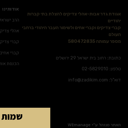
אודותינו
אגודת גדר אבות-אהלי צדיקים להצלת בתי קברות
הרב ישראל 
יהודיים
קברי צדיקים וקברי אחים ולשימור העבר היהודי ברחבי
אהלי צדיקי
העולם
קברי צדיקי
מספר עמותה 580472835
קברי אחים
כתובת: רחוב בית ישראל 29 ירושלים
הכנסת אור
טלפון:
02-5829010
דוא"ל:
info@zadikim.com
שמות ה
האתר מנוהל ע"י WEmanage