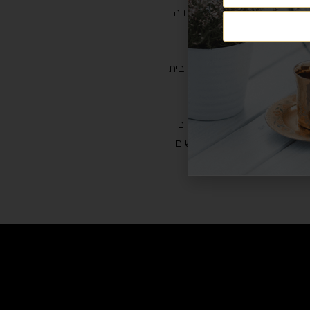
 האוכל שבהיכל הבעש"ט סעודה
של מעלה" (שפתי צדיק ט), בית
אל מאיר גבאי הי"ו.
 ושתייה מטעם ההכנסת אורחים
ד הכשרות למקומות הקדושים.